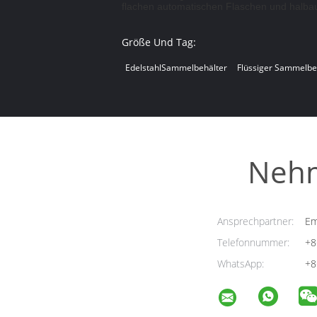
flachen automatischen Flaschen und halbau
Größe Und Tag:
EdelstahlSammelbehälter
Flüssiger Sammelbe
Nehm
Ansprechpartner:
Em
Telefonnummer:
+8
WhatsApp:
+8