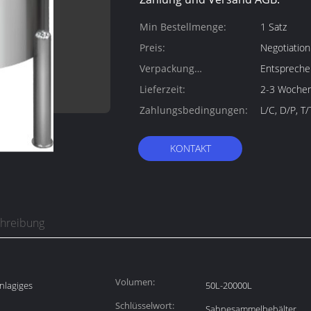
Min Bestellmenge:
1 Satz
Preis:
Negotiation
Verpackung
Entspreche
Informationen:
Lieferzeit:
2-3 Woche
Zahlungsbedingungen:
L/C, D/P, T
KONTAKT
chreibung
Volumen:
nlagiges
50L-20000L
Schlüsselwort:
Sahnesammelbehälter