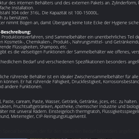
ktur des internen Behälters und des externen Pakets an. Zylinderform
ache Installation.
elstahl 304 oder 316L. Die Kapazität ist 100-15000L.
ch zu benützen.
r nimmt Bogen an, damit Übergang keine tote Ecke der Hygiene sichers
-Beschreibung:
Produktionsverfahren, sind Sammelbehälter ein unentbehrliches Teil d
n Kosmetik-, Chemikalien-, Produkt-, Nahrungsmittel- und Getränkeind
tierende Flüssigkeiten, Shampoo, etc.
ibt es die vielseitigen Funktionen der Sammelbehälter wie offenes, vers
iedlichem Bedarf und verschiedenen Spezifikationen besonders angefe
liche rührende Behälter ist ein idealer Zwischensammelbehälter für al
können. Er hat rührende Fähigkeit, Druckfestigkeit, Korrosionsbeständi
d andere Funktionen.
, Paste, caream, Paste, Wasser, Getränk, Getränke, jices, etc. zu halten.
odukten, Fruchtsaftgetränken, Apotheke, chemischer Industrie und biolo
lter mit univeral Rädern. Einsteigeloch thermgratoh, Flüssigkeitsspiege
und, Meterregler, CIP-ReinigungsKugelventil.
Special benötigen, der für den speziellen Bedarf besonders angefertigt w