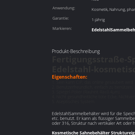
Anwendung:
Kosmetik, Nahrung, pha
Garantie:
1-jährig
Markieren:
EdelstahlSammelbeh
Produkt-Beschreibung
Fertigungsstraße-S
Edelstahl-kosmeti
Eigenschaften:
1. Sein kann CIP, das online gesäubert wird
2. Benutzerfreundlich, einfach zu benützen,
3. Spiegel-Polier (Rauheit Ra≤0.4µm).
4. Nicht gesundheitliche tote Ecke, Nichtve
5. Aseptisches System.
EdelstahlSammelbehälter wird für die Speiche
etc. benutzt. Er kann als flüssiger Sammelb
oder 316, Struktur nach vertikaler Art oder 
Kosmetische Sahnebehälter Struktureig