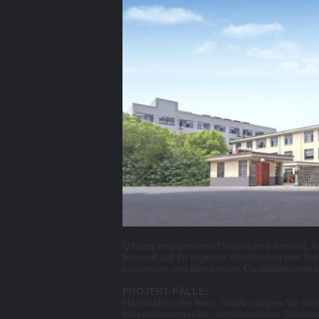
Qihang entsprechend Wünschen entwarf, be
bauend auf ihr eigenes Verständnis der Tech
Lösungen, um den besten QualitätsKundendi
PROJEKT-FÄLLE:
Handhaben Sie ltem: Staub saugen Sie Hom
Ionenwassergeräte, verschiedenes Strahlwa