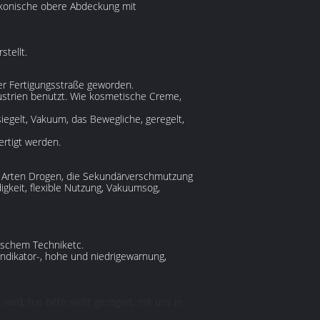
, konische obere Abdeckung mit
tellt.
er Fertigungsstraße geworden.
ustrien benutzt. Wie kosmetische Creme,
iegelt, Vakuum, das Bewegliche, geregelt,
rtigt werden.
le Arten Drogen, die Sekundärverschmutzung
gkeit, flexible Nutzung, Vakuumsog,
gischem Techniketc.
lindikator-, hohe und niedrigewarnung,
ird, tun bitte nicht gezögert, mit uns in