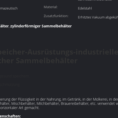
Material:
rmazeutisch
Edelstahl
Zusatzfunktion:
Erhitztes Vakuum abgeküh
älter
zylinderförmiger Sammelbehälter
,
peicher-Ausrüstungs-industriel
scher Sammelbehälter
 gesund speichern.
rschmutzung.
rung der Flüssigkeit in der Nahrung, im Getränk, in der Molkerei, in de
ehälter, Mischbehälter, Milchbehälter, Brauereibehälter, etc. verwendet
horizontaler Art gemacht.
enschaften: