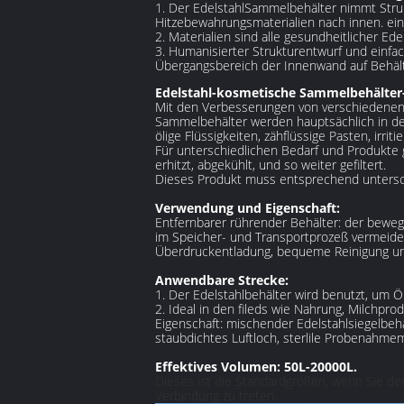
1. Der EdelstahlSammelbehälter nimmt Stru
Hitzebewahrungsmaterialien nach innen. einf
2. Materialien sind alle gesundheitlicher Ed
3. Humanisierter Strukturentwurf und einfa
Übergangsbereich der Innenwand auf Behälte
Edelstahl-kosmetische Sammelbehälter
Mit den Verbesserungen von verschiedenen 
Sammelbehälter werden hauptsächlich in de
ölige Flüssigkeiten, zähflüssige Pasten, irri
Für unterschiedlichen Bedarf und Produkte g
erhitzt, abgekühlt, und so weiter gefiltert.
Dieses Produkt muss entsprechend untersch
Verwendung und Eigenschaft:
Entfernbarer rührender Behälter: der beweg
im Speicher- und Transportprozeß vermeiden 
Überdruckentladung, bequeme Reinigung un
Anwendbare Strecke:
1. Der Edelstahlbehälter wird benutzt, um Öl
2. Ideal in den fileds wie Nahrung, Milchpr
Eigenschaft: mischender Edelstahlsiegelbehä
staubdichtes Luftloch, sterlile Probenahmem
Effektives Volumen: 50L-20000L.
Dieses ist die Standardgrößen, wenn Sie den 
Verbindung zu treten.