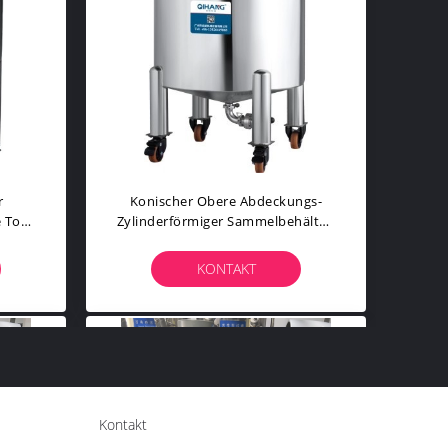
r
Konischer Obere Abdeckungs-
 Tote
Zylinderförmiger Sammelbehälter,
k
Chemischer
Metallsammelbehälter
KONTAKT
Kontakt