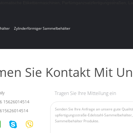
tomatische Etikettiermaschinen, Parfümganzsatzfertigungsstraßen, Lab
hälter
Zylinderförmiger Sammelbehälter
en Sie Kontakt Mit Un
ily
Tragen Sie Ihre Mitteilung ein
6 15626014514
615626014514