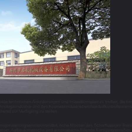
ide technischen Anforderungen und Investitionsplan zu treffen, die
nologieindustrie und des Kosmetikindustrieberufsselbstkontrolleteams, 
enst zur Verfügung zu stellen.
ogenisierungsemulsionsmittel, hohe Mischer des Scherflüssigen Rei
sser, halbautomatische und automatische füllende Fertigungsstraßen d