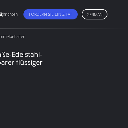
chrichten
FORDERN SIE EIN ZITAT
GERMAN
Sammelbehälter
ße-Edelstahl-
arer flüssiger