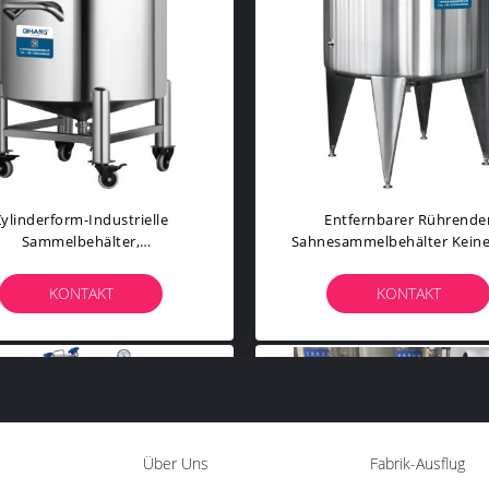
Zylinderform-Industrielle
Entfernbarer Rührende
Sammelbehälter,
Sahnesammelbehälter Keine
mazeutischer/Nahrungsmittelsammelbehälter
Ecke Für Paste/Geträn
KONTAKT
KONTAKT
Über Uns
Fabrik-Ausflug