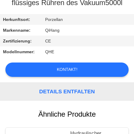
flüssiges Rühren des Vakuum5000l
TRETEN
SIE
Herkunftsort:
Porzellan
MIT
Markenname:
QiHang
UNS
Zertifizierung:
CE
IN
Modellnummer:
QHE
VERBINDUNG
KONTAKT!
FORDERN
SIE
DETAILS ENTFALTEN
EIN
ZITAT
Ähnliche Produkte
NACHRICHTEN
Hydraulischer