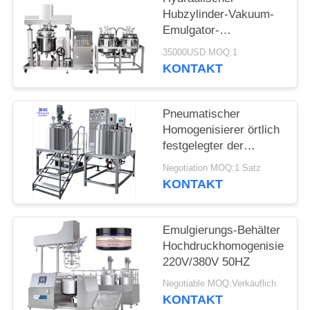
Hubzylinder-Vakuum-
FÄLLE
Emulgator-
Homogenisator für
35000USD MOQ:1
homogene Mischung
KONTAKT
Pneumatischer
Homogenisierer örtlich
festgelegter der
Vakuumhomogenisierer-
Negotiation MOQ:1 Satz
Emulgierungsmaschine
KONTAKT
elektrische
Kontrollsysteme
Emulgierungs-Behälter
Hochdruckhomogenisierung
220V/380V 50HZ
Negotiable MOQ:Verkäuflich
KONTAKT