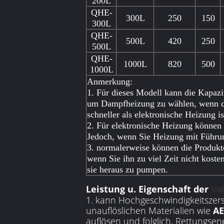
200L
QHE-
300L
250
150
300L
QHE-
500L
420
250
500L
QHE-
1000L
820
500
1000L
Anmerkung:
1. Für dieses Modell kann die Kapazi
um Dampfheizung zu wählen, wenn di
schneller als elektronische Heizung is
2. Für elektronische Heizung können S
Jedoch, wenn Sie Heizung mit Führun
3. normalerweise können die Produkt
wenn Sie ihn zu viel Zeit nicht kos
sie heraus zu pumpen.
Leistung u. Eigenschaft der
Va
1. kann Hochgeschwindigkeitszerst
unauflöslichen Materialien wie
AE
auflösen und folglich, Rettungs