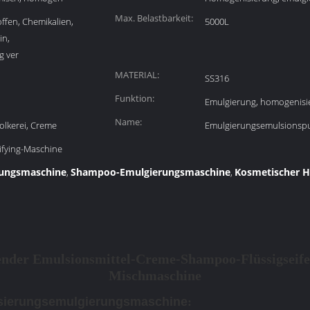
Fähigkeiten:
Max. Belastbarkeit:
offen, Chemikalien,
5000L
in,
g ver
MATERIAL:
SS316
Funktion:
Emulgierung, homogenisi
Name:
olkerei, Creme
Emulgierungsemulsions
fying-Maschine
rungsmaschine
Shampoo-Emulgierungsmaschine
Kosmetischer H
,
,
gender Emulsionsmittel-Creme-Shampoo-Flüssigseif
Mischmaschine
ierungsemulgierungsmaschine
: