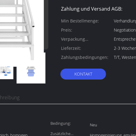
Zahlung und Versand AGB:
Min Bestellmenge:
Verhandlun
Preis:
Negotiation
Verpackung
Entspreche
Informationen:
Lieferzeit:
2-3 Woche
Zahlungsbedingungen:
T/T, Weste
KONTAKT
chreibung
Bedingung:
Neu
Zusätzliche
misch, homogen
Homogenisierung, emulgi