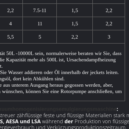
2,2
7.5-11
1,5
2,2
4
11
1,5
2,2
5,5
5
2,2
3
tät 50L -10000L sein, normalerweise beraten wir Sie, dass
e Kapazität mehr als 500L ist, Ursachendampfheizung
t.
ie Wasser addieren oder Öl innerhalb der jeckets leiten.
gsöl, dort kein Abkühlen sind.
e aus unterem Ausgang heraus gegossen werden, aber,
ten wünschen, können Sie eine Rotorpumpe anschließen, um
:
kuumhomogenisierungsemulgierungsmaschine
reuer zähflüssige feste und flüssige Materialien stark
S, AESA und LSA
während
der
Produktion von flüssi
energieverbrauch und Verkürzungsproduktionszeitraum.