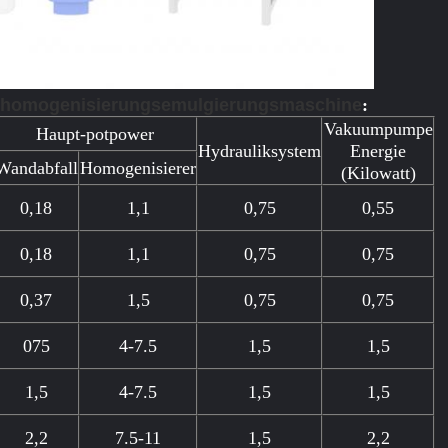
omogenisierungsemulgierungsmaschine
:
Vakuumpumpe
Haupt-potpower
Hydrauliksystem
Energie
Wandabfall
Homogenisierer
(Kilowatt)
0,18
1,1
0,75
0,55
0,18
1,1
0,75
0,75
0,37
1,5
0,75
0,75
075
4-7.5
1,5
1,5
1,5
4-7.5
1,5
1,5
2,2
7.5-11
1,5
2,2