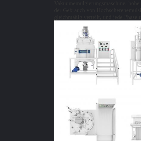
Vakuumemulgierungsmaschine, hoher 
der Gebrauch von Hochscherenemulsion
gleichmäßig verteilt, und jede Phase