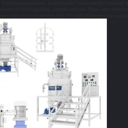
Scherhomogenisierer, kosmetischer Sahnemischer bedeutet d
smittel leistungsfähig, schnell und eine Phase oder mehrfa
 unter normalen Umständen (wie Öl- und Wasserphase) sind geg