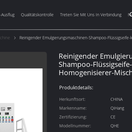
-Ausflug
Qualitätskontrolle
Treten Sie Mit Uns In Verbindung
Na
chine
Reinigender Emulgierungsmaschinen-Shampoo-Flüssigseife-
Reinigender Emulgier
Shampoo-Flüssigseife
Homogenisierer-Misc
Produktdetails:
Herkunftsort:
CHINA
Markenname:
QiHang
Zertifizierung:
CE
Modellnummer:
QHE