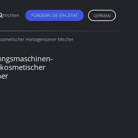
chrichten
FORDERN SIE EIN ZITAT
GERMAN
kosmetischer Homogenisierer-Mischer
ungsmaschinen-
-kosmetischer
her