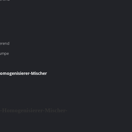
erend
pumpe
omogenisierer-Mischer
e-Homogenisierer-Mischer-