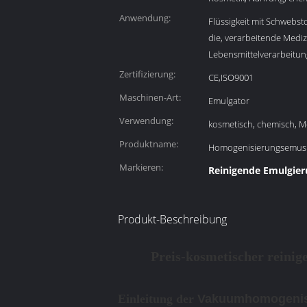
Anwendung:
Flüssigkeit mit Schwebst
die, verarbeitende Mediz
Lebensmittelverarbeitun
Zertifizierung:
CE,ISO9001
Maschinen-Art:
Emulgator
Verwendung:
kosmetisch, chemisch, M
Produktname:
Homogenisierungsemusi
Markieren:
Reinigende Emulgie
Produkt-Beschreibung
Preis-kosmetischer reini
Einleitung der
Vakuumhomogenis