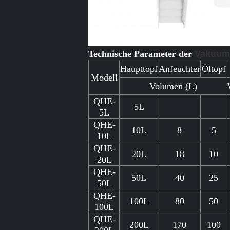
Technische Parameter der
Vakuumh
Haupttopf
Anfeuchter
Öltopf
Modell
Volumen (L)
QHE-
5L
5L
QHE-
10L
8
5
10L
QHE-
20L
18
10
20L
QHE-
50L
40
25
50L
QHE-
100L
80
50
100L
QHE-
200L
170
100