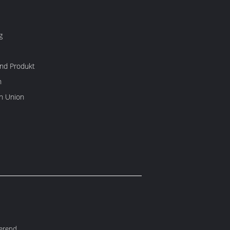
g
nd Produkt
n
rn Union
erend