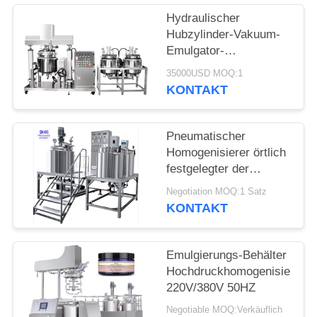
Hydraulischer
FÄLLE
Hubzylinder-Vakuum-
Emulgator-
Homogenisator für
35000USD MOQ:1
homogene Mischung
KONTAKT
Pneumatischer
Homogenisierer örtlich
festgelegter der
Vakuumhomogenisierer-
Negotiation MOQ:1 Satz
Emulgierungsmaschine
KONTAKT
elektrische
Kontrollsysteme
Emulgierungs-Behälter
Hochdruckhomogenisierung
220V/380V 50HZ
Negotiable MOQ:Verkäuflich