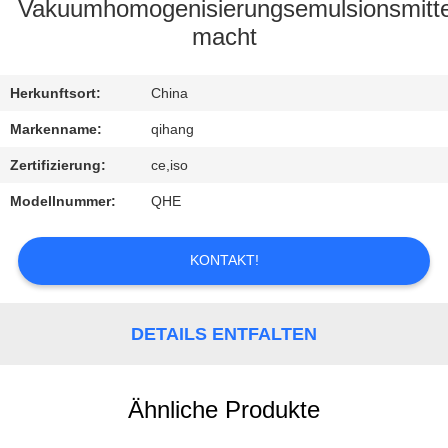
Vakuumhomogenisierungsemulsionsmitte
TRETEN
macht
SIE
Herkunftsort:
China
MIT
UNS
Markenname:
qihang
IN
Zertifizierung:
ce,iso
VERBINDUNG
Modellnummer:
QHE
FORDERN
KONTAKT!
SIE
EIN
DETAILS ENTFALTEN
ZITAT
Ähnliche Produkte
NACHRICHTEN