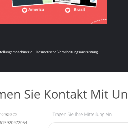
tellungsmaschinerie
Kosmetische Verarbeitungsausrüstung
en Sie Kontakt Mit Un
hangsales
Tragen Sie Ihre Mitteilung ein
615920972054