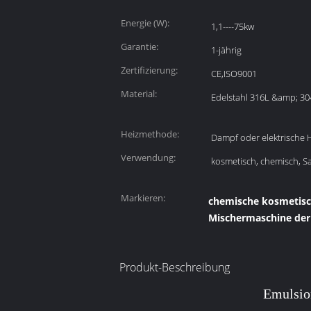
Energie (W):
1,1----75kw
Garantie:
1-jährig
Zertifizierung:
CE,ISO9001
Material:
Edelstahl 316L &amp; 30
Heizmethode:
Dampf oder elektrische 
Verwendung:
kosmetisch, chemisch, S
Markieren:
chemische kosmetisc
Mischermaschine der
Produkt-Beschreibung
Emulsion