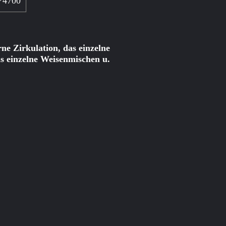
*4700
rne Zirkulation, das einzelne
as einzelne Weisenmischen u.