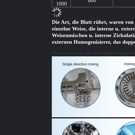
800
1000
Die Art, die Blatt rührt, waren von
einzelne Weise, die interne u. exter
Weisenmischen u. interne Zirkulati
externen Homogenisierer, das dopp
Qualitätsteile der
Emulgierungs-M