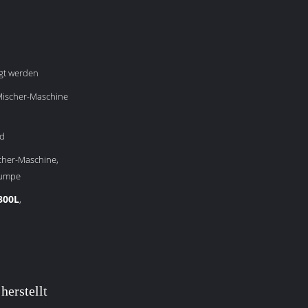
gt werden
Mischer-Maschine
nd
her-Maschine,
pumpe
300L
,
herstellt