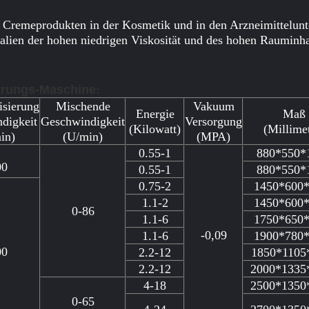
nd Cremeprodukten in der Kosmetik und in den Arzneimittelun
ialien der hohen niedrigen Viskosität und des hohen Rauminha
rungs-Maschine
:
sierung
Mischende
Vakuum
Energie
Maß
digkeit
Geschwindigkeit
Versorgung
(Kilowatt)
(Millime
in)
(U/min)
(MPA)
0.55-1
880*550*
00
0.55-1
880*550*
0.75-2
1450*600
1.1-2
1450*600
0-86
1.1-6
1750*650
-0,09
1.1-6
1900*780
00
2.2-12
1850*1105
2.2-12
2000*1335
4-18
2500*1350
0-65