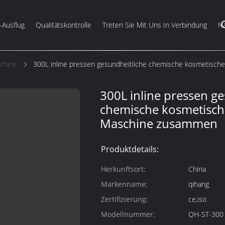
-Ausflug
Qualitätskontrolle
Treten Sie Mit Uns In Verbindung
Na
chine
300L inline pressen gesundheitliche chemische kosmetisc
300L inline pressen ge
chemische kosmetisch
Maschine zusammen
Produktdetails:
Herkunftsort:
China
Markenname:
qihang
Zertifizierung:
ce,iso
Modellnummer:
QH-ST-300