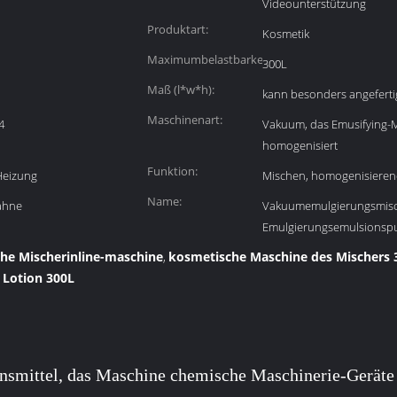
Videounterstützung
Produktart:
Kosmetik
Maximumbelastbarkeit:
300L
Maß (l*w*h):
kann besonders angeferti
Maschinenart:
4
Vakuum, das Emusifying-
homogenisiert
Funktion:
Heizung
Mischen, homogenisiere
Name:
ahne
Vakuumemulgierungsmisc
Emulgierungsemulsions
he Mischerinline-maschine
kosmetische Maschine des Mischers 
,
 Lotion 300L
smittel, das Maschine chemische Maschinerie-Geräte 