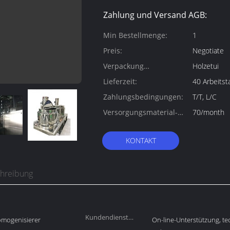
Zahlung und Versand AGB:
Min Bestellmenge:
1
Preis:
Negotiate
Verpackung
Holzetui
Informationen:
Lieferzeit:
40 Arbeitst
Zahlungsbedingungen:
T/T, L/C
Versorgungsmaterial-
70/month
Fähigkeit:
KONTAKT
chreibung
Kundendienst
Homogenisierer
On-line-Unterstützung, te
erbracht: