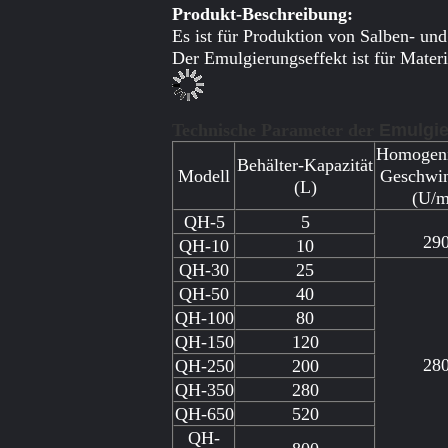
Produkt-Beschreibung:
Es ist für Produktion von Salben- u
Der Emulgierungseffekt ist für Mater
Technische Parameter der
Emulgie
Homogeni
Behälter-Kapazität
Modell
Geschwin
(L)
(U/m
QH-5
5
29
QH-10
10
QH-30
25
QH-50
40
QH-100
80
QH-150
120
28
QH-250
200
QH-350
280
QH-650
520
QH-