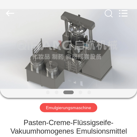
Machinery
&
Equipment
Co.,
Ltd.
All
Rights
Reserved.
HAUS
PRODUKTE
ÜBER
UNS
FABRIK-
AUSFLUG
Emulgierungsmaschine
Pasten-Creme-Flüssigseife-
QUALITÄTSKONTROLLE
Vakuumhomogenes Emulsionsmittel