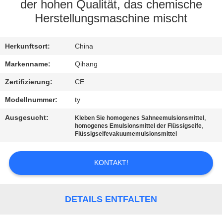
der hohen Qualität, das chemische
TRETEN
Herstellungsmaschine mischt
SIE
Herkunftsort:
China
MIT
UNS
Markenname:
Qihang
IN
Zertifizierung:
CE
VERBINDUNG
Modellnummer:
ty
Ausgesucht:
,
Kleben Sie homogenes Sahneemulsionsmittel
,
homogenes Emulsionsmittel der Flüssigseife
NACHRICHTEN
Flüssigseifevakuumemulsionsmittel
FÄLLE
KONTAKT!
FORDERN
DETAILS ENTFALTEN
SIE