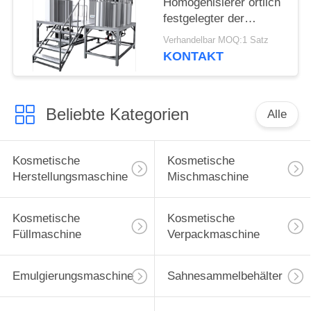
Homogenisierer örtlich
festgelegter der
Vakuumhomogenisierer-
Verhandelbar MOQ:1 Satz
Emulgierungsmaschine
KONTAKT
elektrische
Kontrollsysteme
Beliebte Kategorien
Alle
Kosmetische
Kosmetische
Herstellungsmaschine
Mischmaschine
Kosmetische
Kosmetische
Füllmaschine
Verpackmaschine
Emulgierungsmaschine
Sahnesammelbehälter