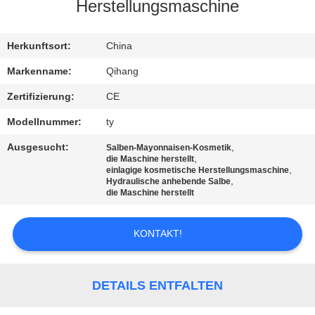
Herstellungsmaschine
TRETEN
SIE
Herkunftsort:
China
MIT
Markenname:
Qihang
UNS
Zertifizierung:
CE
IN
Modellnummer:
ty
VERBINDUNG
Ausgesucht:
,
Salben-Mayonnaisen-Kosmetik
,
die Maschine herstellt
,
einlagige kosmetische Herstellungsmaschine
,
NACHRICHTEN
Hydraulische anhebende Salbe
die Maschine herstellt
FÄLLE
KONTAKT!
FORDERN
DETAILS ENTFALTEN
SIE