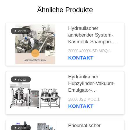
EIN
Ähnliche Produkte
ZITAT
Hydraulischer
SITEMAP
anhebender System-
Kosmetik-Shampoo-
PRIVACY
Emulsionsmittel-
20000-40000USD MOQ:1
Homogenisierer-
POLICY
KONTAKT
Mischbehälter machen
Ihre Kosmetik
Hydraulischer
Hubzylinder-Vakuum-
Emulgator-
Homogenisator für
35000USD MOQ:1
homogene Mischung
KONTAKT
Pneumatischer