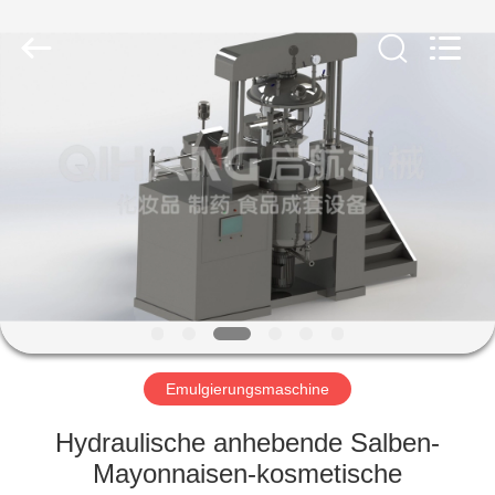
Machinery
&
Equipment
Co.,
Ltd.
All
Rights
Reserved.
HAUS
PRODUKTE
ÜBER
UNS
FABRIK-
AUSFLUG
Emulgierungsmaschine
Hydraulische anhebende Salben-
QUALITÄTSKONTROLLE
Mayonnaisen-kosmetische