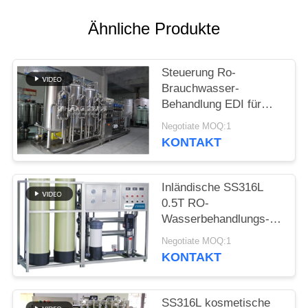
EIN
ZITAT
Ähnliche Produkte
SITEMAP
Steuerung Ro-
Brauchwasser-
Behandlung EDI für
PRIVACY
Kosmetik
Negotiate MOQ:1
POLICY
KONTAKT
Inländische SS316L
0.5T RO-
Wasserbehandlungs-
Ausrüstung Ro-
Negotiate MOQ:1
Wasser-
KONTAKT
Reinigungsapparat-
Maschine
SS316L kosmetische