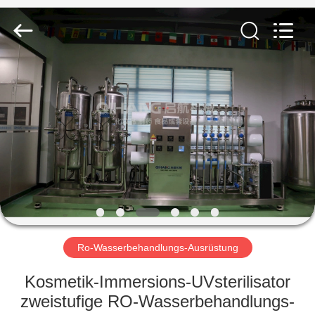
Machinery
&
Equipment
Co.,
Ltd.
All
Rights
Reserved.
HAUS
PRODUKTE
ÜBER
UNS
FABRIK-
AUSFLUG
Ro-Wasserbehandlungs-Ausrüstung
Kosmetik-Immersions-UVsterilisator
QUALITÄTSKONTROLLE
zweistufige RO-Wasserbehandlungs-