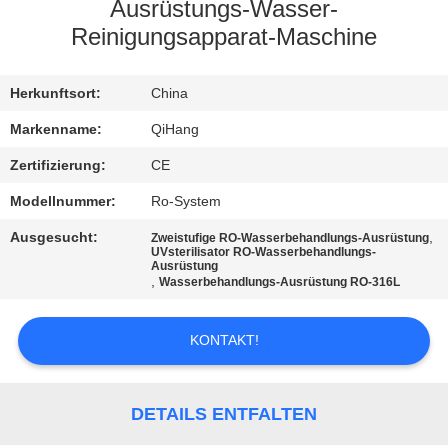
Ausrüstungs-Wasser-
TRETEN
Reinigungsapparat-Maschine
SIE
Herkunftsort:
China
MIT
UNS
Markenname:
QiHang
IN
Zertifizierung:
CE
VERBINDUNG
Modellnummer:
Ro-System
Ausgesucht:
,
Zweistufige RO-Wasserbehandlungs-Ausrüstung
UVsterilisator RO-Wasserbehandlungs-
NACHRICHTEN
Ausrüstung
,
Wasserbehandlungs-Ausrüstung RO-316L
FÄLLE
KONTAKT!
FORDERN
DETAILS ENTFALTEN
SIE