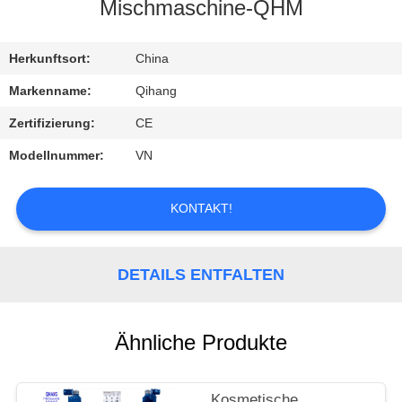
Mischmaschine-QHM
TRETEN
SIE
Herkunftsort:
China
MIT
Markenname:
Qihang
UNS
Zertifizierung:
CE
IN
Modellnummer:
VN
VERBINDUNG
KONTAKT!
FORDERN
SIE
DETAILS ENTFALTEN
EIN
ZITAT
Ähnliche Produkte
NACHRICHTEN
Kosmetische