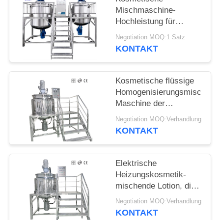
Mischmaschine-
FÄLLE
Hochleistung für
Handwäsche-
Negotiation MOQ:1 Satz
Flüssigseife
KONTAKT
Kosmetische flüssige
Homogenisierungsmischmas
Maschine der
Mischmaschine-SS316
Negotiation MOQ:Verhandlung
KONTAKT
Elektrische
Heizungskosmetik-
mischende Lotion, die
Maschine
Negotiation MOQ:Verhandlung
Mantelmischgefäß-
KONTAKT
Bewegungs-Behälter