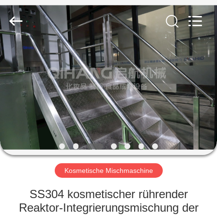
Fournisseur.
Copyright
©
2020
-
2022
cosmetic-
makingmachine.com.
HAUS
All
Rights
Reserved.
PRODUKTE
ÜBER
UNS
FABRIK-
AUSFLUG
Kosmetische Mischmaschine
SS304 kosmetischer rührender
QUALITÄTSKONTROLLE
Reaktor-Integrierungsmischung der