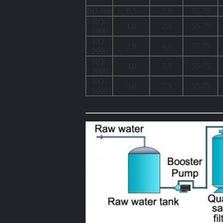
RO-500
0,5
2,0
55-75
RO-
1,0
2,2
55-75
1000
RO-
2,0
4,0
55-75
2000
RO-
3,0
5,5
55-75
3000
RO-
5,0
7,5
55-75
5000