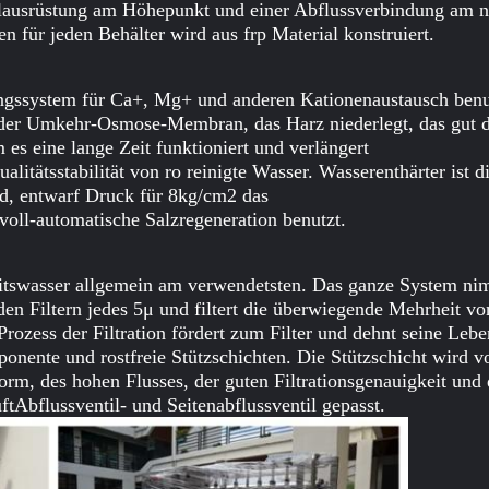
lausrüstung am Höhepunkt und einer Abflussverbindung am ni
 für jeden Behälter wird aus frp Material konstruiert.
ngssystem für Ca+, Mg+ und anderen Kationenaustausch benut
 der Umkehr-Osmose-Membran, das Harz niederlegt, das gut d
es eine lange Zeit funktioniert und verlängert
tätsstabilität von ro reinigte Wasser. Wasserenthärter ist die
rd, entwarf Druck für 8kg/cm2 das
voll-automatische Salzregeneration benutzt.
hkeitswasser allgemein am verwendetsten. Das ganze System nim
den Filtern jedes 5μ und filtert die überwiegende Mehrheit vo
ozess der Filtration fördert zum Filter und dehnt seine Lebe
ponente und rostfreie Stützschichten. Die Stützschicht wird v
m, des hohen Flusses, der guten Filtrationsgenauigkeit und 
tAbflussventil- und Seitenabflussventil gepasst.