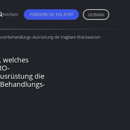
chrichten
FORDERN SIE EIN ZITAT
GERMAN
sserbehandlungs-Ausrüstung die tragbare Brackwasser-
, welches
RO-
usrüstung die
-Behandlungs-