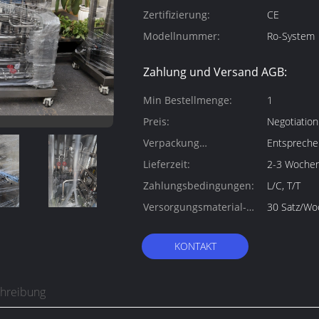
Zertifizierung:
CE
Modellnummer:
Ro-System
Zahlung und Versand AGB:
Min Bestellmenge:
1
Preis:
Negotiation
Verpackung
Entspreche
Informationen:
Lieferzeit:
2-3 Woche
Zahlungsbedingungen:
L/C, T/T
Versorgungsmaterial-
30 Satz/Wo
Fähigkeit:
KONTAKT
chreibung