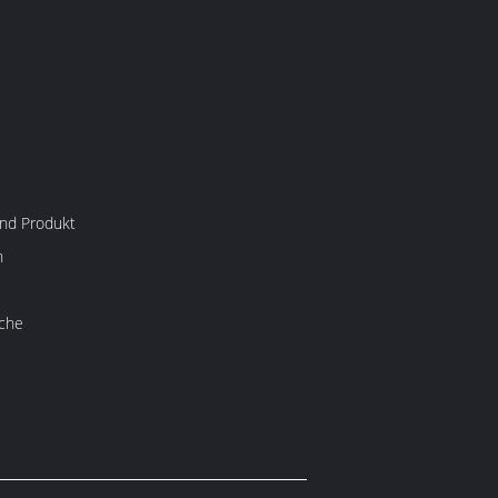
nd Produkt
n
che