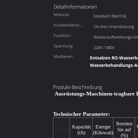
Detailinformationen
Material:
Edelstahl 304/316L
Kundendienst
On-line-Unterstützung
erbracht:
Funktion:
Wasseraufbereitungs-An
Spannung:
220V / 380V
Markieren:
Entsalzen RO-Wasserb
Wasserbehandlungs-A
Produkt-Beschreibung
Ausrüstungs-Maschinen-tragbare 
Technischer Parameter:
Bereiten
Kapazität
Energie
Modell
Sie auf
(t/h)
(Kilowatt)
(%)