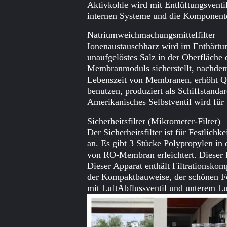
Aktivkohle wird mit Entlüftungsventi
internen Systeme und die Komponenten
Natriumweichmachungsmittelfilter
Ionenaustauschharz wird im Enthärtu
unaufgelöstes Salz in der Oberfläche
Membranmoduls sicherstellt, nachdem 
Lebenszeit von Membranen, erhöht Quali
benutzen, produziert als Schiffstanda
Amerikanisches Selbstventil wird für 
Sicherheitsfilter (Mikrometer-Filter)
Der Sicherheitsfilter ist für Festlic
an. Es gibt 3 Stücke Polypropylen in 
von RO-Membran erleichtert. Dieser Pr
Dieser Apparat enthält Filtrationskom
der Kompaktbauweise, der schönen For
mit LuftAbflussventil und unterem Luf