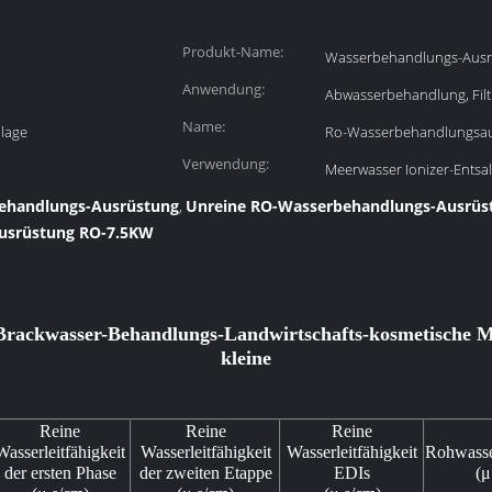
Produkt-Name:
Wasserbehandlungs-Ausr
Anwendung:
Abwasserbehandlung, Filt
Name:
lage
Ro-Wasserbehandlungsa
Verwendung:
Meerwasser Ionizer-Entsalz
ehandlungs-Ausrüstung
Unreine RO-Wasserbehandlungs-Ausrüs
,
usrüstung RO-7.5KW
Brackwasser-Behandlungs-Landwirtschafts-kosmetische M
kleine
Reine
Reine
Reine
Wasserleitfähigkeit
Wasserleitfähigkeit
Wasserleitfähigkeit
Rohwasser
der ersten Phase
der zweiten Etappe
EDIs
(μ