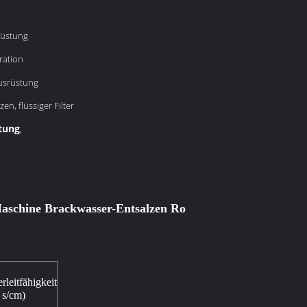
üstung
ration
usrüstung
en, flüssiger Filter
tung
,
aschine Brackwasser-Entsalzen Ro
leitfähigkeit
 s/cm)