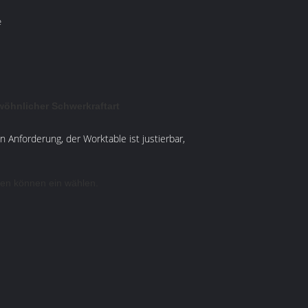
e
öhnlicher Schwerkraftart
 Anforderung, der Worktable ist justierbar,
den können ein wählen.