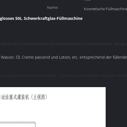
Name:
Kosmetische Füllmaschin
glosses 50L
Schwerkraftglas-Füllmaschine
,
ßhändler halbautomatische pneumatische Füllmaschine, mit gew
 Wasser, Öl, Creme passend und Lotion, etc. entsprechend der füllenden
rst gewöhnliche Schwerkraftart. Zweitens automatische Saugart. Kun