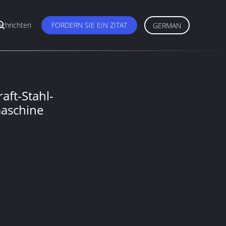
chrichten
FORDERN SIE EIN ZITAT
GERMAN
ft-Stahl-
maschine