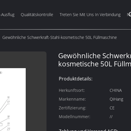
-Ausflug
Qualitätskontrolle
Treten Sie Mit Uns In Verbindung
Na
Gewöhnliche Schwerkraft-Stahl-kosmetische 50L Füllmaschine
Gewöhnliche Schwerkra
kosmetische 50L Füll
Produktdetails:
Herkunftsort:
CHINA
Markenname:
QiHang
Zertifizierung:
CE
Modellnummer:
//