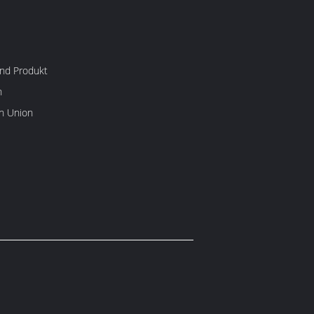
nd Produkt
n
rn Union