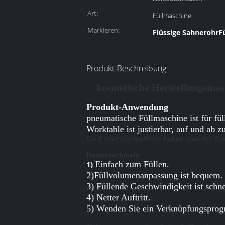
Grad:
Art:
Füllmaschine
Markieren:
Flüssige SahnerohrF
Produkt-Beschreibung
kosmetische Herstellungsmas
Produkt-Anwendung
pneumatische Füllmaschine ist für fü
Worktable ist justierbar, auf und ab z
Die Fütterungsmethode haben zwei Art: Zue
Hauptmerkmale
Einfach zum Füllen.
1)
2)Füllvolumenanpassung ist bequem.
3) Füllende Geschwindigkeit ist schne
4) Netter Auftritt.
5) Wenden Sie ein Verknüpfungsprogra