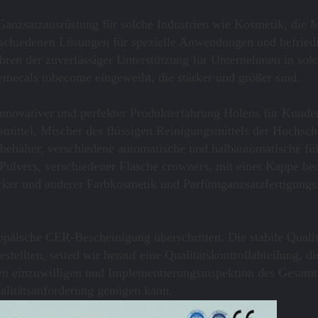
r Ganzsatzausrüstung für solche Industrien wie Kosmetik, die 
schiedenen Lösungen für spezielle Anwendungen und befriedi
n der zuverlässiger Unterstützung für Unternehmen in solc
mecals tobecome eingeweiht, die stärker und größer sind.
nnovativer und perfekter Produkterfahrung Holens für Kunde
ittel, Mischer des flüssigen Reinigungsmittels der Hochs
hälter, verschiedene automatische und halbautomatische füll
 Pulvers, verschiedener Flasche crowners, mit einer Kappe b
ucker und anderer Farbkosmetik und Parfümganzsatzfertigungss
päische CER-Bescheinigung überschritten. Die stabile Qualit
tellten, setted wir herauf eine Qualitätskontrollabteilung, di
n einzuwilligen und Implementierungsinspektion des Gesamtpr
litätsanforderung genügen kann.