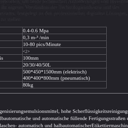
tworfen, um beide technischen Anforderungen und Investition
hr eigenes Verständnis der Technologieindustrie und des
eteams, festgelegt an den professionellen digitalen Lösungen
zu stellen.
0.4-0.6 Mpa
0,3 m-³ /min
10-80 pics/Minute
<2>
is
100mm
20/30/40/50L
500*450*1500mm (elektrisch)
400*400*800mm (pneumatisch)
80kg
nisierungsemulsionsmittel, hohe Scherflüssigkeitsreinigun
lbautomatische und automatische füllende Fertigungsstraßen d
laschen- automatisch und halbautomatischerEtikettiermaschin