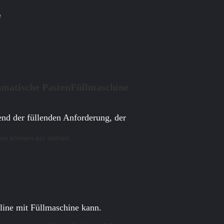
e
umatische PastenFüllmaschine
end der füllenden Anforderung, der
den können ein wählen.
line mit Füllmaschine kann.