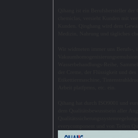
Qihang ist ein Berufshersteller de
chemiclas, versieht Kunden mit ver
Kunden. Qinghang wird dem Gewähre
Medizin, Nahrung und tägliches che
Wir widmeten immer uns Berufs-, i
Vakuumhomogenisierungsemulsionsm
Wasserbehandlungs-Reihe, Sammelbe
der Creme, der Flüssigkeit und des
Etikettiermaschine, Tintenstrahldr
Arbeit platfprms, etc. ein.
Qihang hat durch ISO9001 und euro
dem Qualitätsbewusstsein aller Anges
Qualitätssicherungssystemregelunge
everycomponent und von Teilen Qua