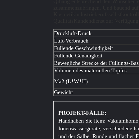
Qihang entsprechend den Wünschen en
zusammenzubringen. Und bauend auf i
Kosmetikindustrieberufsselbstkontroll
QualitätsKundendienst zur Verfügung 
Druckluft-Druck
Luft-Verbrauch
Füllende Geschwindigkeit
Füllende Genauigkeit
Bewegliche Strecke der Füllungs-Bas
Volumen des materiellen Topfes
Maß (L*W*H)
Gewicht
PROJEKT-FÄLLE:
Handhaben Sie ltem: Vakuumhomoge
Ionenwassergeräte, verschiedene ha
und der Salbe, Runde und flacher F