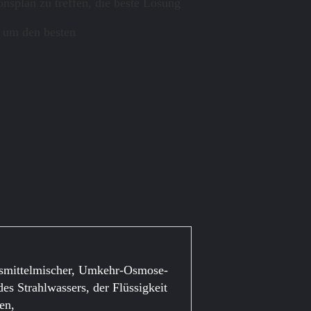
splan zu treffen, die beste Lösung
, um den besten
gsmittelmischer, Umkehr-Osmose-
es Strahlwassers, der Flüssigkeit
en,