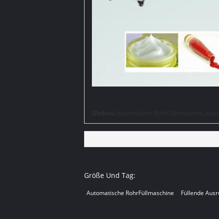
Umbau:
,
Kosmetische RohrFüllmaschine
Auto
Größe Und Tag:
Automatische RohrFüllmaschine
Füllende Ausr