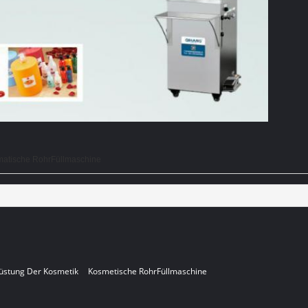
matische RohrFüllmaschine
üstung Der Kosmetik
Kosmetische RohrFüllmaschine