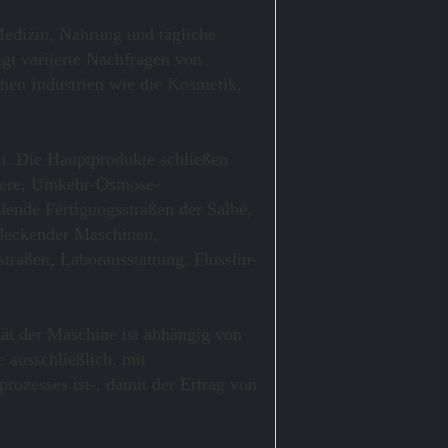
Medizin, Nahrung und tägliche
gt variierte Nachfragen von
hen Industrien wie die Kosmetik,
n. Die Hauptprodukte schließen
chere, Umkehr-Osmose-
ende Fertigungsstraßen der Salbe,
edeckender Maschinen,
traßen, Laborausstattung, Flusslin-
ät der Maschine ist abhängig von
e ausschließlich, mit
ozesses ist-, damit der Ertrag von