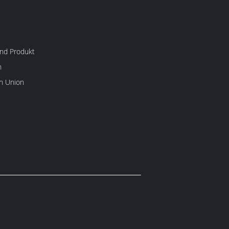
nd Produkt
n
rn Union