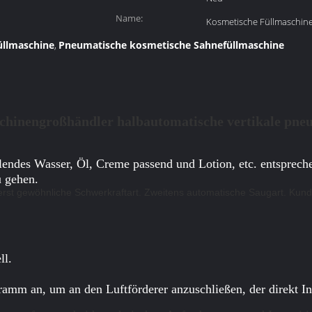
Name:
Kosmetische Füllmaschin
üllmaschine
Pneumatische kosmetische Sahnefüllmaschine
,
chinengroßhändler halbautomatische vertikale pne
llendes Wasser, Öl, Creme passend und Lotion, etc. entsprech
u gehen.
rst gewöhnliche Schwerkraftart. Zweitens automatische Saugart. Kun
ll.
mm an, um an den Luftförderer anzuschließen, der direkt In