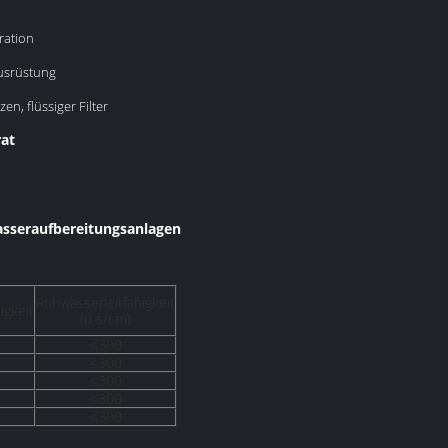
ration
usrüstung
en, flüssiger Filter
at
sseraufbereitungsanlagen
Rohwasserleitfähigkeit
igkeit
(μ s/cm)
≤300
≤300
≤300
≤300
≤300