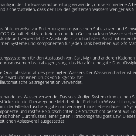
rd häufig in der Trinkwasseraufbereitung verwendet, um verschiedene Art
nd sicherzustellen, dass der TDS des gefilterten Wassers weniger als 5 
t, das üblicherweise zur Entfernung von organischen Substanzen und Sch
 COD-Gehalt effektiv reduzieren und den Geschmack von Wasser verbesse
kohlebett verwendet.Die Aktivkohle ist am höchsten Punkt mit einem En
ternen Systeme und Komponenten für jeden Tank bestehen aus GfK-Mate
tungssystemen für den Austausch von Ca+, Mg+ und anderen Kationen 
kehrosmosemembran ablagert, sorgt das Harz für eine gute Durchläss
ualitätsstabilität des gereinigten Wassers.Der Wasserenthärter ist eine
tellt wird und einen Druck von 8 kg/cm2 hat
ollautomatische Salzregeneration verwendet.
r behandeltes Wasser verwendet.Das vollständige System nimmt einen Satz 
enstücke, die die überwiegende Mehrheit der Partikel im Wasser filtern
ommt der Filterkartusche zugute und verlängert ihre Lebensdauer im Sys
omponente und rostfreie Stützschichten.Die Stützschicht besteht aus Ede
es hohen Durchflusses, einer guten Filtrationsgenauigkeit usw. Dieses 
itlichen Ablassventil ausgestattet.
r das Wasseraufbereitungssystem, das häufig zur Herstellung von rein