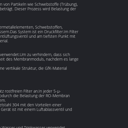
en von Partikeln wie Schwebstoffe (Trübung),
beträgt. Dieser Prozess wird Belastung der
wermetallelementen, Schwebstoffen,
rn.Das System ist ein Druckfilter.Im Filter
tlüftungsventil und am tiefsten Punkt mit
rial.
verwendet.Um zu verhindern, dass sich
igkeit des Membranmoduls, nachdem es lange
 vertikale Struktur, die GfK-Material
rostfreien Filter an.In jeder 5-μ-
, wodurch die Belastung der RO-Membran
tem.
lstahl 304 mit den Vorteilen einer
Gerät ist mit einem Luftablassventil und
em Wasser und Trinkwasser verwendet