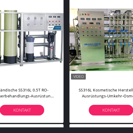
ländische SS316L 0.5T RO-
SS316L Kosmetische Herstel
erbehandlungs-Ausrüstung
Ausrüstungs-Umkehr-Osm
Wasser-Reinigungsapparat-
Wasserbehandlung
Maschine
KONTAKT
KONTAKT