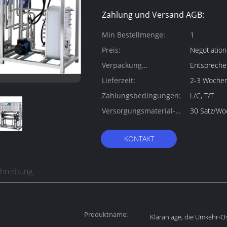
Zahlung und Versand AGB:
Min Bestellmenge:
1
Preis:
Negotiation
Verpackung
Entspreche
Informationen:
Lieferzeit:
2-3 Woche
Zahlungsbedingungen:
L/C, T/T
Versorgungsmaterial-
30 Satz/Wo
Fähigkeit:
KONTAKT
chreibung
Produktname:
Kläranlage, die Umkehr-