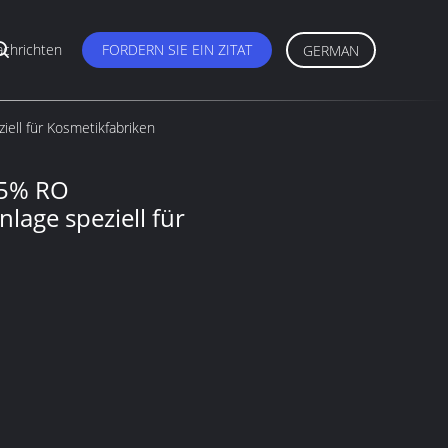
chrichten
FORDERN SIE EIN ZITAT
GERMAN
ell für Kosmetikfabriken
75% RO
lage speziell für