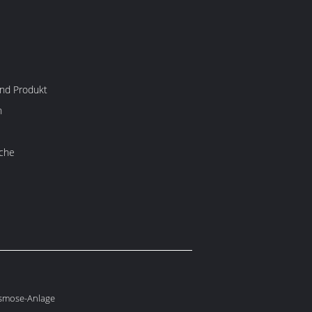
nd Produkt
n
che
Osmose-Anlage