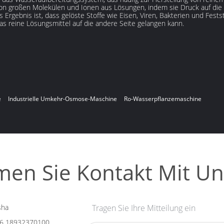
on großen Molekülen und Ionen aus Lösungen, indem sie Druck auf die 
 Ergebnis ist, dass gelöste Stoffe wie Eisen, Viren, Bakterien und Fest
 reine Lösungsmittel auf die andere Seite gelangen kann.
e
Industrielle Umkehr-Osmose-Maschine
Ro-Wasserpflanzemaschine
en Sie Kontakt Mit Un
sha
Tragen Sie Ihre Mitteilung ein
6 18932370100