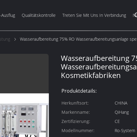
-Ausflug
Qualitätskontrolle
Treten Sie Mit Uns In Verbindung
Na
stung
Wasseraufbereitung 75% RO Wasseraufbereitungsanlage spezi
Wasseraufbereitung 
Wasseraufbereitungsan
Kosmetikfabriken
Produktdetails:
Herkunftsort:
CHINA
Markenname:
QiHang
Zertifizierung:
CE
Modellnummer:
Ro-System