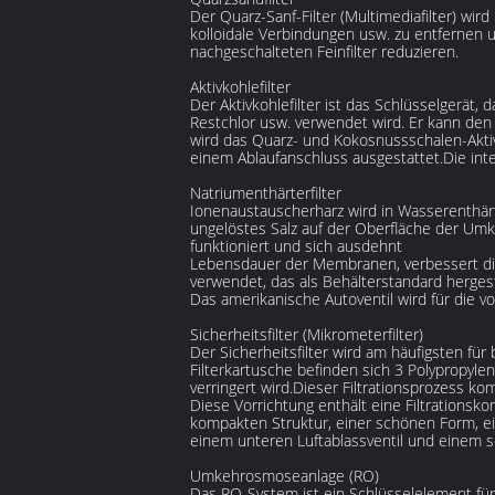
Der Quarz-Sanf-Filter (Multimediafilter) wi
kolloidale Verbindungen usw. zu entfernen u
nachgeschalteten Feinfilter reduzieren.
Aktivkohlefilter
Der Aktivkohlefilter ist das Schlüsselgerä
Restchlor usw. verwendet wird. Er kann den
wird das Quarz- und Kokosnussschalen-Aktiv
einem Ablaufanschluss ausgestattet.Die in
Natriumenthärterfilter
Ionenaustauscherharz wird in Wasserenthär
ungelöstes Salz auf der Oberfläche der Um
funktioniert und sich ausdehnt
Lebensdauer der Membranen, verbessert die Q
verwendet, das als Behälterstandard herges
Das amerikanische Autoventil wird für die v
Sicherheitsfilter (Mikrometerfilter)
Der Sicherheitsfilter wird am häufigsten fü
Filterkartusche befinden sich 3 Polypropyl
verringert wird.Dieser Filtrationsprozess k
Diese Vorrichtung enthält eine Filtrationsk
kompakten Struktur, einer schönen Form, ein
einem unteren Luftablassventil und einem se
Umkehrosmoseanlage (RO)
Das RO-System ist ein Schlüsselelement fü