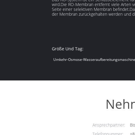
wird.Die RO-Membran entfernt viele Arten v
Seite einer selektiven Membran befindet.Das
der Membran zurückgehalten werden und das
Größe Und Tag:
Umkehr-Osmose-Wasseraufbereitungsmaschin
Nehm
Ansprechpartner:
Bi
Telefonnummer:
+8