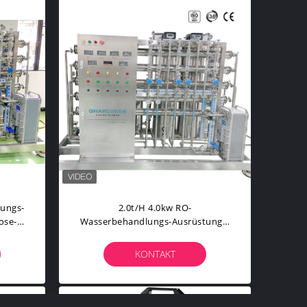
lungs-
2.0t/h 4.0kw RO-
ose-
Wasserbehandlungs-Ausrüstungs-
Wasseraufbereitungs-Anlage
KONTAKT