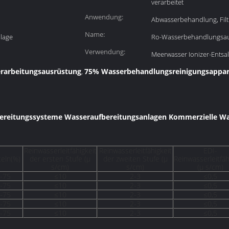
verarbeitet
Anwendung:
Abwasserbehandlung, Filt
Name:
lage
Ro-Wasserbehandlungsa
Verwendung:
Meerwasser Ionizer-Entsalz
rarbeitungsausrüstung
75% Wasserbehandlungsreinigungsappar
,
ereitungssysteme Wasseraufbereitungsanlagen Kommerzielle Wa
Reinwasserleitfähigkeit
Reinwasserleitfähigkeit
EDI-
eln(%)
der ersten Stufe (μ
der zweiten Stufe (μ
Reinwasserleitfäh
s/cm)
s/cm)
(μ s/cm)
-75
≤10
2-3
≤0,5
-75
≤10
2-3
≤0,5
-75
≤10
2-3
≤0,5
-75
≤10
2-3
≤0,5
-75
≤10
2-3
≤0,5