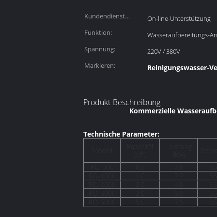
Kundendienst
On-line-Unterstützung
erbracht:
Funktion:
Wasseraufbereitungs-An
Spannung:
220V / 380V
Markieren:
Reinigungswasser-Ve
Produkt-Beschreibung
Kommerzielle Wasseraufb
Technische Parameter:
Kapazität
Leistung
Modell
Recyc
(t/h)
(kw)
RO-500
0,5
2.0
55
RO-1000
1.0
2.2
55
RO-2000
2.0
4.0
55
RO-3000
3.0
5.5
55
RO-5000
5.0
7.5
55