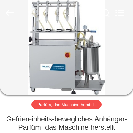
Machinery
&
Equipment
Co.,
Ltd.
All
Rights
Reserved.
HAUS
PRODUKTE
ÜBER
UNS
FABRIK-
AUSFLUG
Parfüm, das Maschine herstellt
Gefriereinheits-bewegliches Anhänger-
QUALITÄTSKONTROLLE
Parfüm, das Maschine herstellt