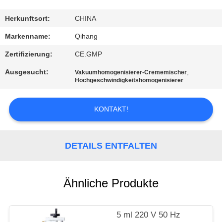
TRETEN
Herkunftsort:
CHINA
SIE
Markenname:
Qihang
MIT
Zertifizierung:
CE.GMP
UNS
Ausgesucht:
,
Vakuumhomogenisierer-Crememischer
IN
Hochgeschwindigkeitshomogenisierer
VERBINDUNG
KONTAKT!
NACHRICHTEN
DETAILS ENTFALTEN
FÄLLE
Ähnliche Produkte
FORDERN
SIE
5 ml 220 V 50 Hz