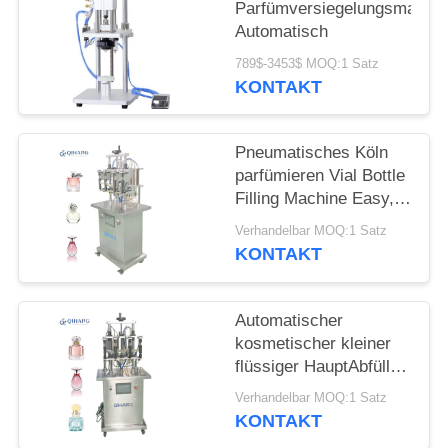
EIN
Parfümversiegelungsmasch
Automatisch
ZITAT
789$-3453$ MOQ:1 Satz
KONTAKT
SITEMAP
Pneumatisches Köln
PRIVACY
parfümieren Vial Bottle
POLICY
Filling Machine Easy,
um zu funktionieren
Verhandelbar MOQ:1 Satz
KONTAKT
Automatischer
kosmetischer kleiner
flüssiger HauptAbfüller
des ätherischen Öls 4
Verhandelbar MOQ:1 Satz
KONTAKT