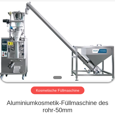
Machinery
&
Equipment
Co.,
Ltd.
All
Rights
Reserved.
HAUS
PRODUKTE
ÜBER
UNS
FABRIK-
AUSFLUG
Kosmetische Füllmaschine
Aluminiumkosmetik-Füllmaschine des
QUALITÄTSKONTROLLE
rohr-50mm