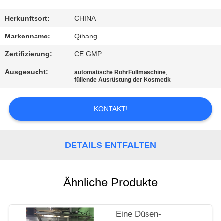
TRETEN
Herkunftsort:
CHINA
SIE
Markenname:
Qihang
MIT
Zertifizierung:
CE.GMP
UNS
Ausgesucht:
,
automatische RohrFüllmaschine
IN
füllende Ausrüstung der Kosmetik
VERBINDUNG
KONTAKT!
NACHRICHTEN
DETAILS ENTFALTEN
FÄLLE
Ähnliche Produkte
FORDERN
SIE
Eine Düsen-