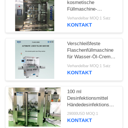
EIN
kosmetische
Füllmaschine-
ZITAT
Gesichtsreiniger-
Verhandelbar MOQ:1 Satz
Lotions-Salbe
KONTAKT
SITEMAP
Verschleißfeste
PRIVACY
Flaschenfüllmaschine
POLICY
für Wasser-Öl-Creme-
Kosmetik- und
Verhandelbar MOQ:1 Satz
Pastenprodukte
KONTAKT
100 ml
Desinfektionsmittel
Händedesinfektionsmittel
Duschgel Füllmaschine
29000USD MOQ:1
Kontinuierlich
KONTAKT