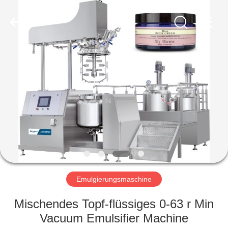
Fournisseur.
Copyright
©
2020
-
2023
cosmetic-
makingmachine.com.
HAUS
All
Rights
Reserved.
PRODUKTE
ÜBER
UNS
FABRIK-
AUSFLUG
Emulgierungsmaschine
Mischendes Topf-flüssiges 0-63 r Min
QUALITÄTSKONTROLLE
Vacuum Emulsifier Machine