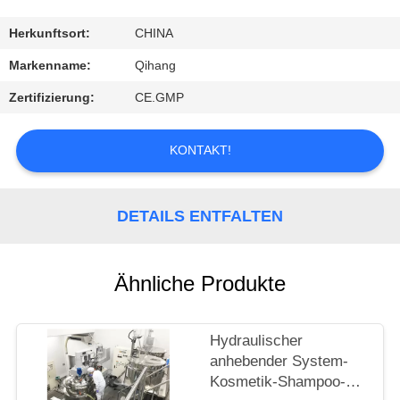
TRETEN
Herkunftsort:
CHINA
SIE
Markenname:
Qihang
MIT
Zertifizierung:
CE.GMP
UNS
IN
KONTAKT!
VERBINDUNG
DETAILS ENTFALTEN
FORDERN
SIE
Ähnliche Produkte
EIN
ZITAT
Hydraulischer
anhebender System-
NACHRICHTEN
Kosmetik-Shampoo-