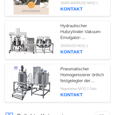
Emulsionsmittel-
20000-40000USD MOQ:1
Homogenisierer-
KONTAKT
FÄLLE
Mischbehälter machen
Ihre Kosmetik
Hydraulischer
Hubzylinder-Vakuum-
Emulgator-
Homogenisator für
35000USD MOQ:1
homogene Mischung
KONTAKT
Pneumatischer
Homogenisierer örtlich
festgelegter der
Vakuumhomogenisierer-
Negotiation MOQ:1 Satz
Emulgierungsmaschine
KONTAKT
elektrische
Kontrollsysteme