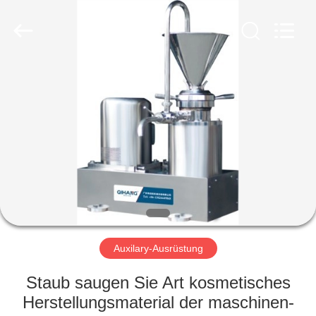
Machinery
&
Equipment
Co.,
Ltd.
All
Rights
Reserved.
HAUS
PRODUKTE
ÜBER
UNS
FABRIK-
AUSFLUG
Auxilary-Ausrüstung
Staub saugen Sie Art kosmetisches
QUALITÄTSKONTROLLE
Herstellungsmaterial der maschinen-