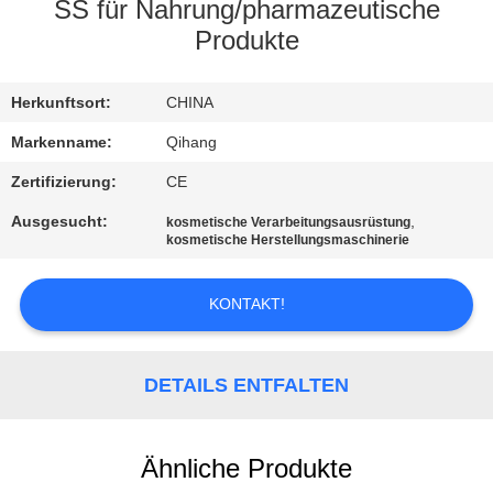
SS für Nahrung/pharmazeutische
TRETEN
Produkte
SIE
Herkunftsort:
CHINA
MIT
UNS
Markenname:
Qihang
IN
Zertifizierung:
CE
VERBINDUNG
Ausgesucht:
,
kosmetische Verarbeitungsausrüstung
kosmetische Herstellungsmaschinerie
NACHRICHTEN
KONTAKT!
FÄLLE
DETAILS ENTFALTEN
FORDERN
SIE
Ähnliche Produkte