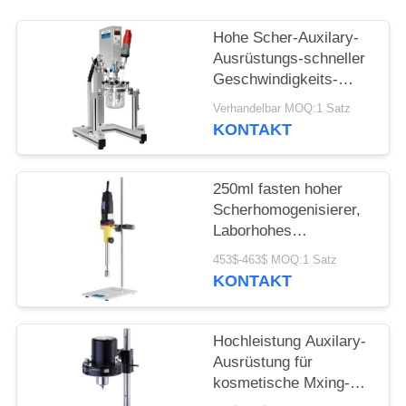
EIN
ZITAT
Hohe Scher-Auxilary-
Ausrüstungs-schneller
Geschwindigkeits-
SITEMAP
Zerstreuer 5 -
Verhandelbar MOQ:1 Satz
Belastbarkeit 250ml
KONTAKT
PRIVACY
POLICY
250ml fasten hoher
Scherhomogenisierer,
Laborhohes
Schermischende
453$-463$ MOQ:1 Satz
Ausrüstung
KONTAKT
Hochleistung Auxilary-
Ausrüstung für
kosmetische Mxing-
CER/ISO Zustimmung