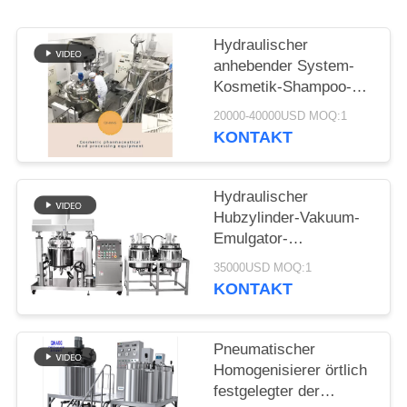
EIN
ZITAT
Hydraulischer
anhebender System-
Kosmetik-Shampoo-
SITEMAP
Emulsionsmittel-
20000-40000USD MOQ:1
Homogenisierer-
KONTAKT
PRIVACY
Mischbehälter machen
Ihre Kosmetik
POLICY
Hydraulischer
Hubzylinder-Vakuum-
Emulgator-
Homogenisator für
35000USD MOQ:1
homogene Mischung
KONTAKT
Pneumatischer
Homogenisierer örtlich
festgelegter der