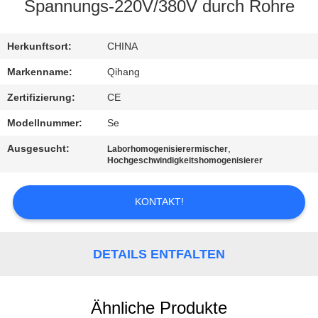
Spannungs-220V/380V durch Rohre
TRETEN
SIE
Herkunftsort:
CHINA
MIT
Markenname:
Qihang
UNS
Zertifizierung:
CE
IN
Modellnummer:
Se
VERBINDUNG
Ausgesucht:
,
Laborhomogenisierermischer
Hochgeschwindigkeitshomogenisierer
NACHRICHTEN
KONTAKT!
FÄLLE
DETAILS ENTFALTEN
FORDERN
SIE
Ähnliche Produkte