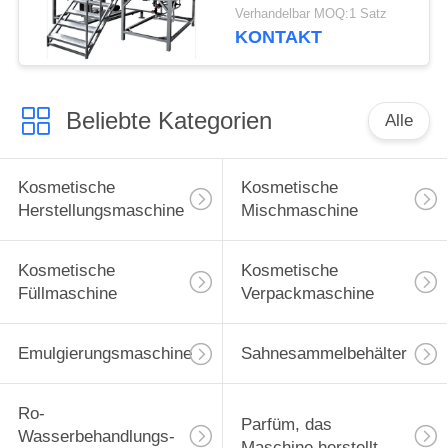
Vakuumhomogenisierer-
Verhandelbar MOQ:1 Satz
Emulgierungsmaschine
KONTAKT
elektrische
Kontrollsysteme
Beliebte Kategorien
Alle
Kosmetische
Kosmetische
Herstellungsmaschine
Mischmaschine
Kosmetische
Kosmetische
Füllmaschine
Verpackmaschine
Emulgierungsmaschine
Sahnesammelbehälter
Ro-
Parfüm, das
Wasserbehandlungs-
Maschine herstellt