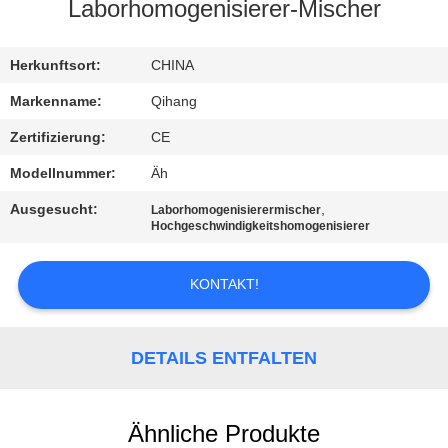
Laborhomogenisierer-Mischer
TRETEN
SIE
Herkunftsort:
CHINA
MIT
Markenname:
Qihang
UNS
Zertifizierung:
CE
IN
Modellnummer:
Äh
VERBINDUNG
Ausgesucht:
,
Laborhomogenisierermischer
Hochgeschwindigkeitshomogenisierer
NACHRICHTEN
KONTAKT!
FÄLLE
DETAILS ENTFALTEN
FORDERN
SIE
Ähnliche Produkte