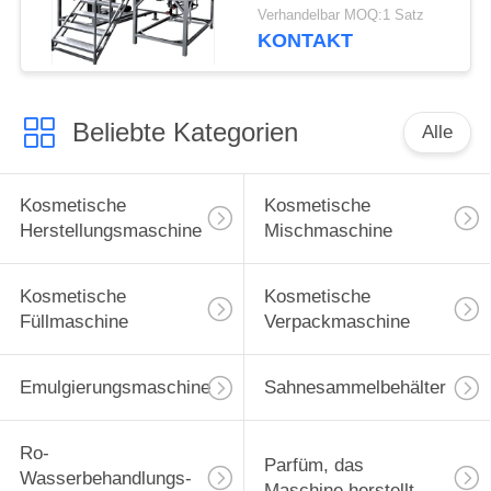
Vakuumhomogenisierer-
Verhandelbar MOQ:1 Satz
Emulgierungsmaschine
KONTAKT
elektrische
Kontrollsysteme
Beliebte Kategorien
Alle
Kosmetische
Kosmetische
Herstellungsmaschine
Mischmaschine
Kosmetische
Kosmetische
Füllmaschine
Verpackmaschine
Emulgierungsmaschine
Sahnesammelbehälter
Ro-
Parfüm, das
Wasserbehandlungs-
Maschine herstellt