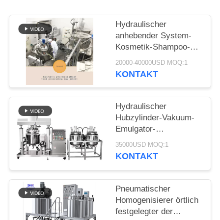
EIN
ZITAT
Hydraulischer
anhebender System-
Kosmetik-Shampoo-
SITEMAP
Emulsionsmittel-
20000-40000USD MOQ:1
Homogenisierer-
KONTAKT
PRIVACY
Mischbehälter machen
Ihre Kosmetik
POLICY
Hydraulischer
Hubzylinder-Vakuum-
Emulgator-
Homogenisator für
35000USD MOQ:1
homogene Mischung
KONTAKT
Pneumatischer
Homogenisierer örtlich
festgelegter der