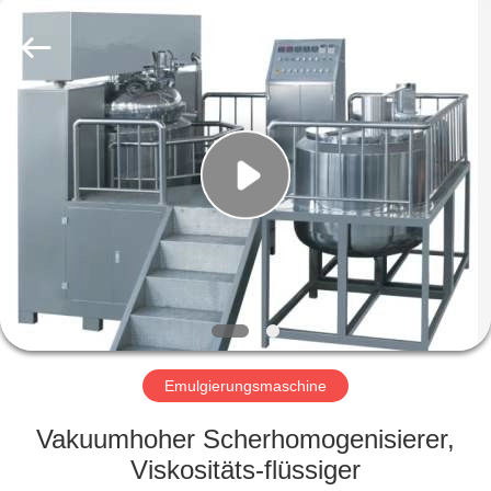
Machinery
&
Equipment
Co.,
Ltd.
All
Rights
Reserved.
HAUS
PRODUKTE
ÜBER
UNS
FABRIK-
AUSFLUG
Emulgierungsmaschine
Vakuumhoher Scherhomogenisierer,
QUALITÄTSKONTROLLE
Viskositäts-flüssiger