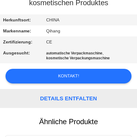
kosmetischen Produktes
TRETEN
SIE
Herkunftsort:
CHINA
MIT
Markenname:
Qihang
UNS
Zertifizierung:
CE
IN
Ausgesucht:
,
automatische Verpackmaschine
kosmetische Verpackungsmaschine
VERBINDUNG
KONTAKT!
NACHRICHTEN
DETAILS ENTFALTEN
FÄLLE
FORDERN
Ähnliche Produkte
SIE