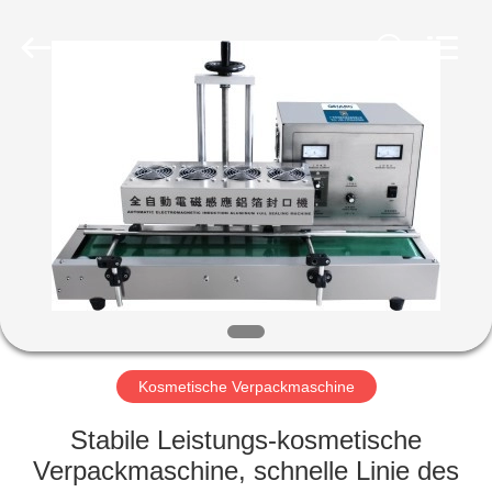
Machinery
&
Equipment
Co.,
Ltd.
All
Rights
Reserved.
HAUS
PRODUKTE
ÜBER
UNS
FABRIK-
AUSFLUG
Kosmetische Verpackmaschine
Stabile Leistungs-kosmetische
QUALITÄTSKONTROLLE
Verpackmaschine, schnelle Linie des