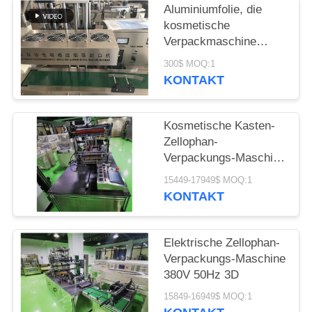
EIN
Aluminiumfolie, die
ZITAT
kosmetische
Verpackmaschine
0.7mpa versiegelt
300$ MOQ:1
SITEMAP
KONTAKT
PRIVACY
Kosmetische Kasten-
POLICY
Zellophan-
Verpackungs-Maschine
des Kondom-48KW
15449-17949$ MOQ:1
KONTAKT
Elektrische Zellophan-
Verpackungs-Maschine
380V 50Hz 3D
15849-16949$ MOQ:1