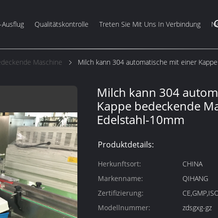
-Ausflug
Qualitätskontrolle
Treten Sie Mit Uns In Verbindung
Na
Bedeckende Maschine
Milch kann 304 automatische mit einer Kap
Milch kann 304 automa
Kappe bedeckende Ma
Edelstahl-10mm
Produktdetails:
Herkunftsort:
CHINA
Markenname:
QIHANG
Zertifizierung:
CE,GMP,IS
Modellnummer:
zdsgxg-gz