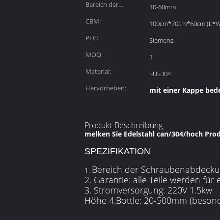
Bereich der
10-60mm
Schraubenabdeckung:
CBM:
100cm*70cm*60cm (L*
PLC:
Siemens
MOQ:
1
Material:
SUS304
Hervorheben:
mit einer Kappe be
Produkt-Beschreibung
melken Sie Edelstahl can/304/hoch Pr
SPEZIFIKATION
Bereich der Schraubenabdecku
1.
2. Garantie: alle Teile werden für
3. Stromversorgung: 220V 1.5kw
Höhe 4.Bottle: 20-500mm (besonde