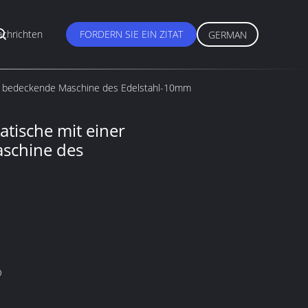
chrichten
FORDERN SIE EIN ZITAT
GERMAN
pe bedeckende Maschine des Edelstahl-10mm
tische mit einer
schine des
O