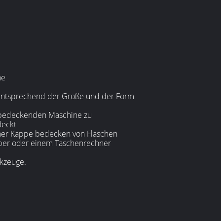
ne
rd entsprechend der Größe und der Form
e bedeckenden Maschine zu
deckt
iner Kappe bedecken von Flaschen
ber oder einem Taschenrechner
rkzeuge.