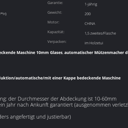
Garantie:
1-jährig
Gewicht:
W*H)
200
Motor:
CHINA
Kapazität:
1,5 zweites/Flasche
Verpacken:
im Holzetui
deckende Maschine 10mm Glases
automatischer Mützenmacher de
,
oduktion/automatische/mit einer Kappe bedeckende Maschine
ng: der Durchmesser der Abdeckung ist 10-60mm
 ein Jahr nach Ankunft garantiert (ausgenommen verletzb
rs angefertigt und justierbar)