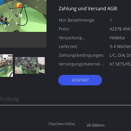
Zahlung und Versand AGB:
Min Bestellmenge:
1
Preis:
4237$-494
Verpackung
Holzetui
Informationen:
Lieferzeit:
3-4 Woche
Zahlungsbedingungen:
L/C, D/A, D/
Versorgungsmaterial-
67 SETS/YE
Fähigkeit:
KONTAKT
chreibung
Flaschen-Höhe:
20-500mm