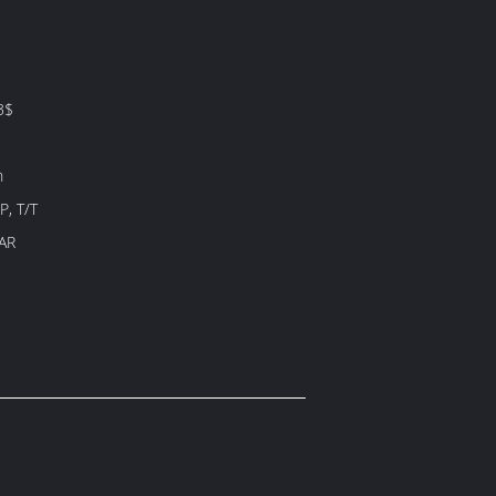
3$
n
P, T/T
AR