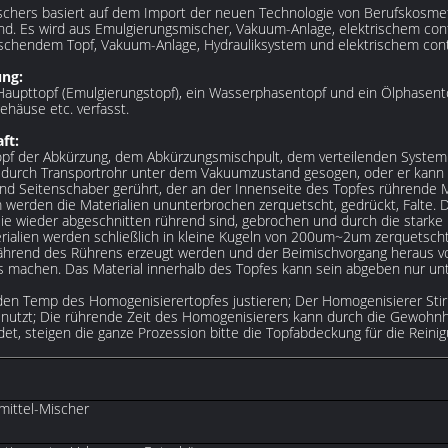
hers basiert auf dem Import der neuen Technologie von Berufskosmet
nd. Es wird aus Emulgierungsmischer, Vakuum-Anlage, elektrischem cont
schendem Topf, Vakuum-Anlage, Hydrauliksystem und elektrischem cont
ng:
upttopf (Emulgierungstopf), ein Wasserphasentopf und ein Ölphasento
ehäuse etc. verfasst.
ft:
pf der Abkürzung, dem Abkürzungsmischpult, dem verteilenden System 
f durch Transportrohr unter dem Vakuumzustand gesogen, oder er kann
und Seitenschaber gerührt, der an der Innenseite des Topfes rührende M
 werden die Materialien ununterbrochen zerquetscht, gedrückt, Falte. D
ie wieder abgeschnitten rührend sind, gebrochen und durch die starke
terialien werden schließlich in kleine Kugeln von 200um~2um zerquets
während des Rührens erzeugt werden und der Beimischvorgang heraus vo
 machen. Das Material innerhalb des Topfes kann sein abgeben nur un
den Temp des Homogenisierertopfes justieren; Der Homogenisierer Stir
 benutzt; Die rührende Zeit des Homogenisierers kann durch die Gewoh
t, steigen die ganze Prozession bitte die Topfabdeckung für die Reinig
ittel-Mischer