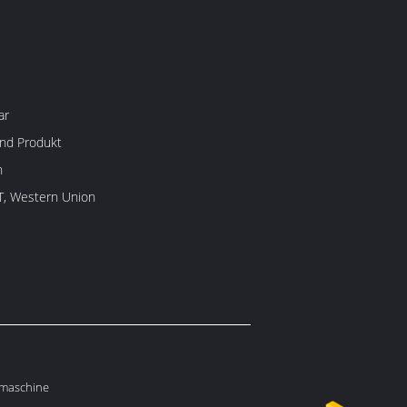
ar
nd Produkt
n
/T, Western Union
smaschine