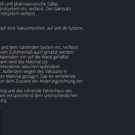
ik und pharmazeutische Salbe,
rolsystem etc. verfasst. Der Ganzsatz
rolsystem verfasst.
pf, eine Vakuumeinheit, auf und ab System,
und dem rührenden System etc. verfasst.
 vom Zufuhreinlaß auch gesetzt werden.
aterialien von auf die Wand gehaftet
ann wird das Material zur
 Interaktion zwischen laufendem
cht. Außerdem wegen des Vakuums in
m Material gesogen. Das ex-verteilende
ter dem Zustand der Änderungsrichtung der
ring und das rührende Fahrerhaus des
nheit entsprechend dem unterschiedlichen
ung.