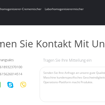
homogenisierer-Crememischer
Laborhomogenisierermischer
en Sie Kontakt Mit Un
hangsales
Tragen Sie Ihre Mitteilung ein
618932370100
615626014514