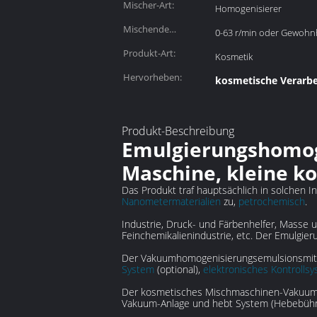
Mischer-Art:
Homogenisierer
Mischende
0-63 r/min oder Gewohn
Geschwindigkeit:
Produkt-Art:
Kosmetik
Hervorheben:
kosmetische Verarb
Produkt-Beschreibung
Emulgierungshomoge
Maschine, kleine k
Das Produkt traf hauptsächlich in solchen I
Nanometermaterialien
zu,
petrochemisch
.
Industrie, Druck- und Färbenhelfer, Masse u.
Feinchemikalienindustrie, etc. Der Emulgier
Der Vakuumhomogenisierungsemulsionsmitt
System
(optional),
elektronisches Kontrolls
Der kosmetisches Mischmaschinen-Vakuumemu
Vakuum-Anlage und hebt System (Hebebühne)