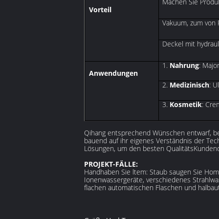
Machen Sie Produ
Vorteil
Vakuum, zum von R
Deckel mit hydrau
1.
Nahrung
: Majo
Anwendungen
2.
Medizinisch
: U
3.
Kosmetik
: Cre
Qihang entsprechend Wünschen entwarf, bei
bauend auf ihr eigenes Verständnis der Tech
Lösungen, um den besten QualitätsKundendi
PROJEKT-FÄLLE:
Handhaben Sie ltem: Staub saugen Sie Hom
Ionenwassergeräte, verschiedenes Strahlwas
flachen automatischen Flaschen und halbaut