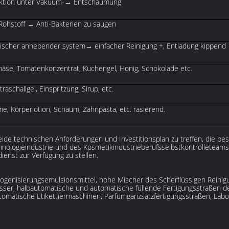
ktion unter Vakuum-→ Entschäumung
ohstoff → Anti-Bakterien zu saugen
lischer anhebender system→ einfacher Reinigung +, Entladung kippend
näse, Tomatenkonzentrat, Kuchengel, Honig, Schokolade etc.
ltraschallgel, Einspritzung, Sirup, etc.
me, Körperlotion, Schaum, Zahnpasta, etc. rasierend.
de technischen Anforderungen und Investitionsplan zu treffen, die 
nologieindustrie und des Kosmetikindustrieberufsselbstkontrolleteams, 
enst zur Verfügung zu stellen.
ogenisierungsemulsionsmittel, hohe Mischer des Scherflüssigen Reini
ser, halbautomatische und automatische füllende Fertigungsstraßen der
omatische Etikettiermaschinen, Parfümganzsatzfertigungsstraßen, Labor