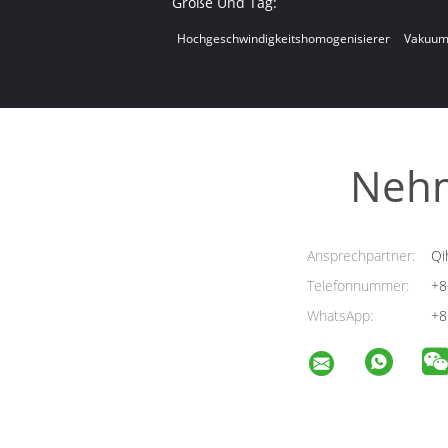
Größe Und Tag:
Hochgeschwindigkeitshomogenisierer
Vakuum
Nehm
Ansprechpartner:
Qi
Telefonnummer:
+8
WhatsApp:
+8