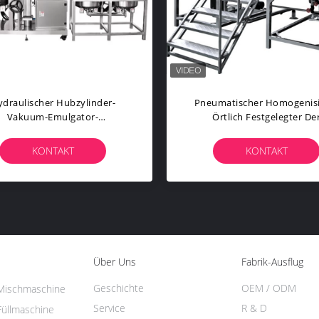
uumhomogenisierungsgel-
Knopf-Steuercreme-
hneemulgierungsbehälter-
Fertigungsstraße-
Maschine
Emulgierungshomogenisie
Ausrüstung
KONTAKT
KONTAKT
Über Uns
Fabrik-Ausflug
Geschichte
OEM / ODM
Mischmaschine
Service
R & D
üllmaschine