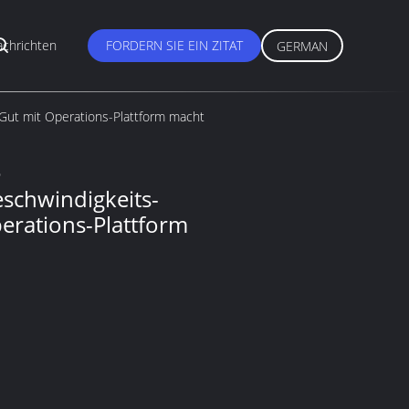
chrichten
FORDERN SIE EIN ZITAT
GERMAN
Gut mit Operations-Plattform macht
e
schwindigkeits-
perations-Plattform