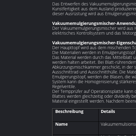
Das Entwerfen des Vakuumemulgierungsmisc
Kunstfertigkeit aus dem Ausland produziere
dieser Ausrüstung wird aus Emulgierungsmi
Vakuumemulgierungsmischer-Anwendu
Der Vakuumemulgierungsmischer wird aus Ha
elektrisches Kontrollsystem und das Motorg
Vakuumemulgierungsmischer-Eigenscha
Der Haupttopf wird aus dem mischenden To
Die Materialien werden in Emulgierungstop
Das Material werden durch das Mittelblatt 
werden halten arbeitet. Bei Blatt-rührendem
Abkürzungsmischkammer geschickt, in der s
Ausschnittrad und Ausschnitthülle. Die Ma
Emulgierungstopf, werden die Blasen, die 
System kann die Homogenisierung stärkeres
Regelventile.
Der Tempprüfer auf Operationsplatte kann 
Blattes werden gleichzeitig oder dividedly
Material eingestellt werden. Nachdem beende
Beschreibung
Details
Name
Vakuumemulsionsm