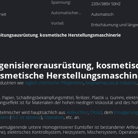
Spannung:
220V/380V 50HZ
Automatischer
heit
Automatisch
Grad:
Vorteil:
Entschäumung und länger
eitungsausrüstung
kosmetische Herstellungsmaschinerie
,
nisiererausrüstung, kosmetisc
osmetische Herstellungsmaschine
ndustrien wie
täglich chemische Pflegemittel
,
biopharmacutical Industrie
 Papier, Schädlingsbekämpfungsmittel, ferilizer, Plastik u. Gummi, elekt
ungseffekt ist für Materialien der hohen niedrigen Viskosität und des h
elmischer wird hauptsächlich aus
Anfeuchter
,
Öltopf
, dem
Emulgierung
ystem
(
PLC ist optional
),
Operation
, etc. an.
lgierende untere Homogenisierer Eumlsifier ist bestandener Anfeucht
, elektrisches Kontrollsystem, Heizsystem, Mischersystem, Operations