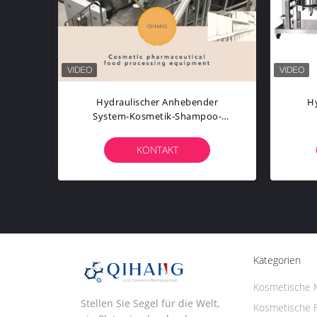
Kosmetische Sahnemischer-
Vak
smaschine
Leistungs-Kosmetische
Sa
Herstellungsmaschine /Lotion,
Das Maschine Herstellt
KONTAKT
Kategorien
Kosmetische 
Stellen Sie Segel für die Welt,
Kosmetische F