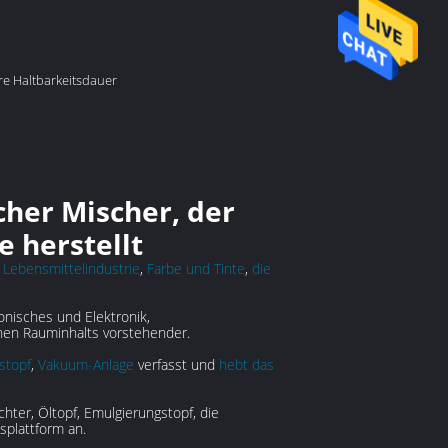
e Haltbarkeitsdauer
her Mischer, der
 herstellt
,
Lebensmittelindustrie
,
Farbe und Tinte
,
die
ronisches und Elektronik,
ohen Rauminhalts vorstehender.
stopf
,
Vakuum-Anlage
verfasst und
hebt das
er, Öltopf, Emulgierungstopf, die
plattform an.