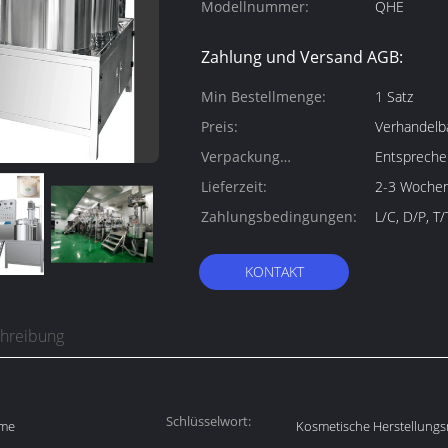
Modellnummer:
QHE
Zahlung und Versand AGB:
Min Bestellmenge:
1 Satz
Preis:
Verhandelb
Verpackung
Entspreche
Informationen:
Lieferzeit:
2-3 Woche
Zahlungsbedingungen:
L/C, D/P, T
KONTAKT
chreibung
Schlüsselwort:
eme
Kosmetische Herstellung