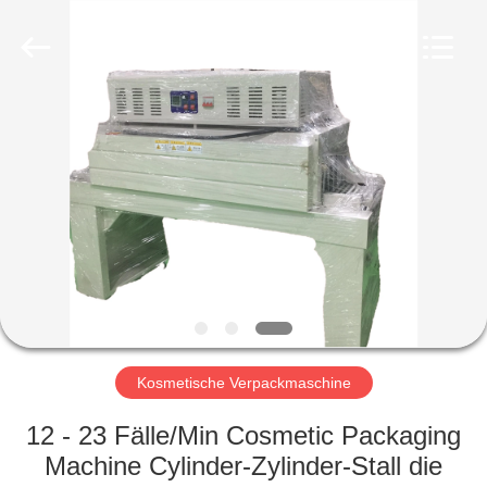
Machinery
&
Equipment
Co.,
Ltd.
All
Rights
Reserved.
HAUS
PRODUKTE
ÜBER
UNS
FABRIK-
AUSFLUG
Kosmetische Verpackmaschine
12 - 23 Fälle/Min Cosmetic Packaging
QUALITÄTSKONTROLLE
Machine Cylinder-Zylinder-Stall die