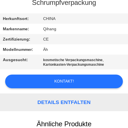
Schrumpfverpackung
TRETEN
SIE
Herkunftsort:
CHINA
MIT
Markenname:
Qihang
UNS
Zertifizierung:
CE
IN
Modellnummer:
Äh
VERBINDUNG
Ausgesucht:
,
kosmetische Verpackungsmaschine
Kartonkasten-Verpackungsmaschine
NACHRICHTEN
KONTAKT!
FÄLLE
DETAILS ENTFALTEN
FORDERN
SIE
Ähnliche Produkte